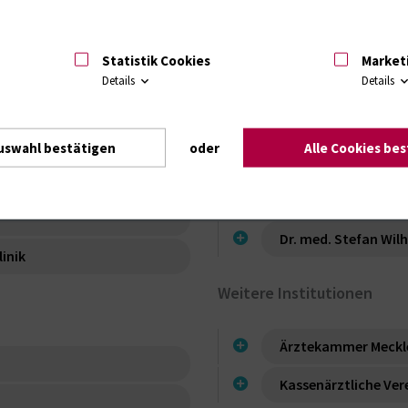
Rehabilitationsklin
Klinik Graal-Müritz
Statistik Cookies
Market
Details
Details
rmatik in Medizin und
Niedergelassene Ärzte
uswahl bestätigen
oder
Alle Cookies be
Dr. med. Malte Leith
Dr. med. Michael Wie
Dr. med. Stefan Wil
linik
Weitere Institutionen
Ärztekammer Meck
Kassenärztliche Ve