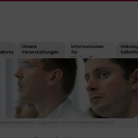
Unsere
Informationen
Onkolog
gebote
Veranstaltungen
für
Selbsth
Kliniken/Praxen
entrum Rostock e.V.
Organisation des Tumorzentrums Rostock e.V.