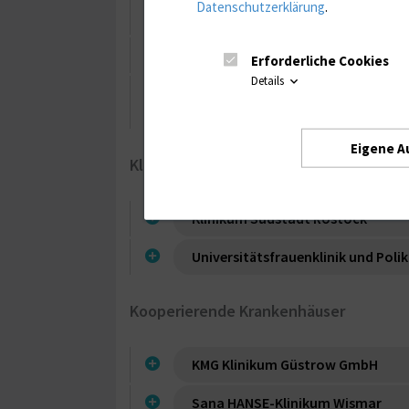
Datenschutzerklärung
.
Kliniken und Polikliniken
Institut für Pathologie
Erforderliche Cookies
Details
Institut für Biostatistik und Info
Alternsforschung (IBIMA)
Eigene A
Klinikum Südstadt Rostock
Klinikum Südstadt Rostock
Universitätsfrauenklinik und Polik
Kooperierende Krankenhäuser
KMG Klinikum Güstrow GmbH
Sana HANSE-Klinikum Wismar