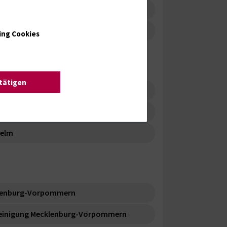
ik "Garder See" GmbH
 GmbH
ing Cookies
stätigen
äuser
tig
helm
lenburg-Vorpommern
reinigung Mecklenburg-Vorpommern