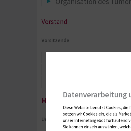
Organisation des Tumor
Vorstand
Vorsitzende
Dr. med. Beate Krammer-Steiner
​​​​​​​Prof. Dr. med. Julia Tietze
​​​​​​​Dr. med. Christoph Prinz
Datenverarbeitung 
Mitglieder
Diese Website benutzt Cookies, die f
setzen wir Cookies ein, die als Marke
Universitätsmedizin Rostock
unser Internetangebot fortlaufend v
Sie können einzeln auswählen, welche