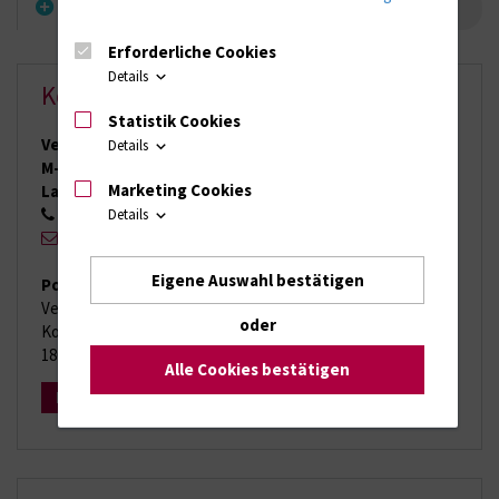
Sportclub Wolgast e.V.
Erforderliche Cookies
Details
Kontakt
Statistik Cookies
Verband für Behinderten- und Rehabilitationssport
Details
M-V e.V.
Marketing Cookies
Landesgeschäftsstelle:
0381 72 17 51
Details
eMail
Eigene Auswahl bestätigen
Postanschrift:
Verband für Behinderten- und Rehabilitationssport M-V e.V.
oder
Kopernikusstr. 17a
18057 Rostock
Alle Cookies bestätigen
Mehr Infos