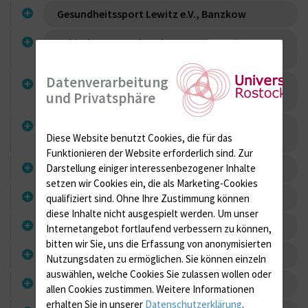
Gesundheitssport Lewitz e.V., Banzkow
Behinderten- und SeniorenSportverein
Greifswald e.V.
Datenverarbeitung
Behinderten- und Rehabilitationssportverein
und Privatsphäre
Grevesmühlen e.V.
Sportgemeinschaft - fit und gesund e.V.,
Diese Website benutzt Cookies, die für das
Neubrandenburg
Funktionieren der Website erforderlich sind.
Zur
Darstellung einiger interessenbezogener Inhalte
Sportverein Turbine Neubrandenburg e.V.
setzen wir Cookies ein, die als Marketing-Cookies
Vitalis-Reha e.V., Neubrandenburg
qualifiziert sind. Ohne Ihre Zustimmung können
diese Inhalte nicht ausgespielt werden.
Um unser
Die Familieninsel e.V., Gägelow
Internetangebot fortlaufend verbessern zu können,
bitten wir Sie, uns die Erfassung von anonymisierten
Pures Leben Schwerin GbR
Nutzungsdaten zu ermöglichen.
Sie können einzeln
auswählen, welche Cookies Sie zulassen wollen oder
Breitensportverein Wismar e.V.
allen Cookies zustimmen. Weitere Informationen
erhalten Sie in unserer
Datenschutzerklärung
.